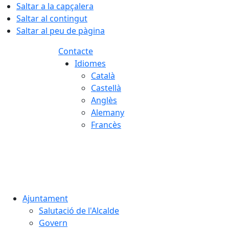
Saltar a la capçalera
Saltar al contingut
Saltar al peu de pàgina
Contacte
Idiomes
Català
Castellà
Anglès
Alemany
Francès
08.08.2026 | 16:02
Ajuntament
Salutació de l'Alcalde
Govern