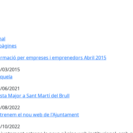
nal
pàgines
rmació per empreses i emprenedors Abril 2015
rmació per empreses i emprenedors Abril 2015
/03/2015
quela
/06/2021
sta Major a Sant Martí del Brull
/08/2022
trenem el nou web de l'Ajuntament
trenem el nou web de l'Ajuntament
/10/2022