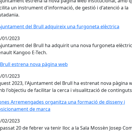
Ajuntament estrena la nova pàgina web institucional, amb 
cilita un instrument d'informació, de gestió i d'atenció a la
utadania.
Ajuntament del Brull adquireix una furgoneta elèctrica
Ajuntament del Brull adquireix una furgoneta elèctrica
/01/2023
Ajuntament del Brull ha adquirit una nova furgoneta elèctri
nault Kangoo E-Tech.
 Brull estrena nova pàgina web
 Brull estrena nova pàgina web
/01/2023
uest 2023, l'Ajuntament del Brull ha estrenat nova pàgina 
b l'objectiu de facilitar la cerca i visualització de continguts
nes Arremengades organitza una formació de disseny i p
nes Arremengades organitza una formació de disseny i
osicionament de marca
/02/2023
 passat 20 de febrer va tenir lloc a la Sala Mossèn Josep Co