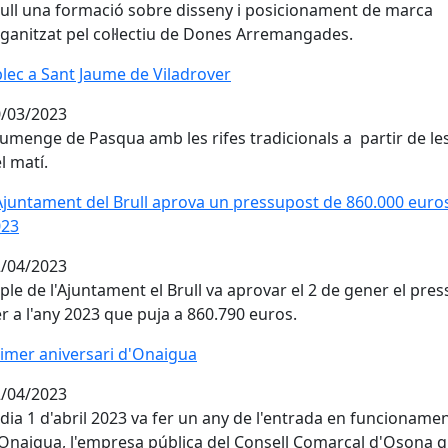
ull una formació sobre disseny i posicionament de marca
ganitzat pel col·lectiu de Dones Arremangades.
lec a Sant Jaume de Viladrover
lec a Sant Jaume de Viladrover
/03/2023
umenge de Pasqua amb les rifes tradicionals a partir de le
l matí.
Ajuntament del Brull aprova un pressupost de 860.000 euro
Ajuntament del Brull aprova un pressupost de 860.000 euros
023
/04/2023
 ple de l'Ajuntament el Brull va aprovar el 2 de gener el pre
r a l'any 2023 que puja a 860.790 euros.
imer aniversari d'Onaigua
imer aniversari d'Onaigua
/04/2023
 dia 1 d'abril 2023 va fer un any de l'entrada en funcioname
Onaigua, l'empresa pública del Consell Comarcal d'Osona 