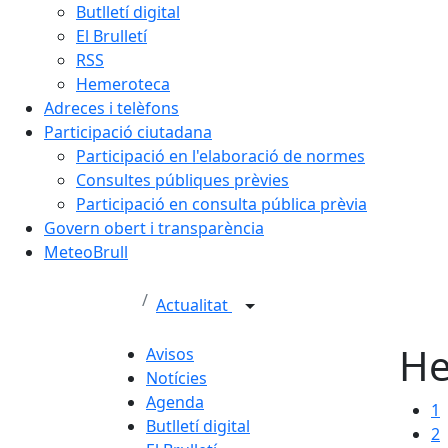
Butlletí digital
El Brulletí
RSS
Hemeroteca
Adreces i telèfons
Participació ciutadana
Participació en l'elaboració de normes
Consultes públiques prèvies
Participació en consulta pública prèvia
Govern obert i transparència
MeteoBrull
Actualitat
He
Avisos
Notícies
Agenda
1
Butlletí digital
2