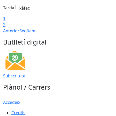
Tarda
T
1
2
Anterior
Següent
Butlletí digital
Subscriu-te
Plànol / Carrers
Accedeix
Crèdits