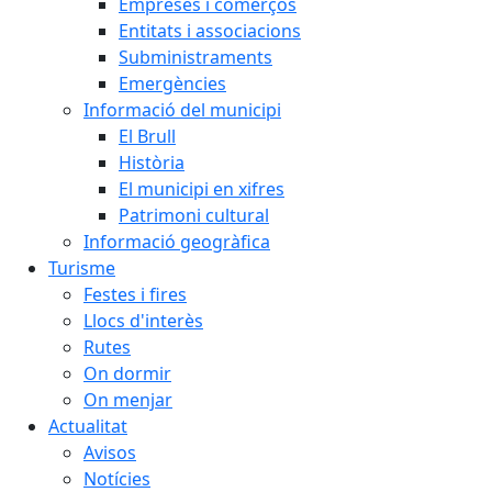
Empreses i comerços
Entitats i associacions
Subministraments
Emergències
Informació del municipi
El Brull
Història
El municipi en xifres
Patrimoni cultural
Informació geogràfica
Turisme
Festes i fires
Llocs d'interès
Rutes
On dormir
On menjar
Actualitat
Avisos
Notícies