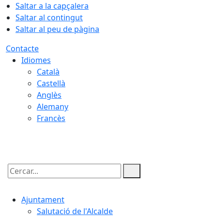
Saltar a la capçalera
Saltar al contingut
Saltar al peu de pàgina
Contacte
Idiomes
Català
Castellà
Anglès
Alemany
Francès
07.08.2026 | 04:06
Cercar:
Ajuntament
Salutació de l'Alcalde