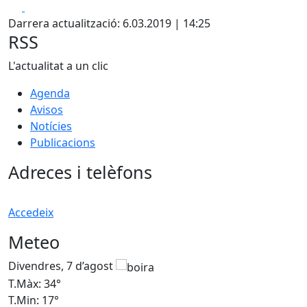
Facebook
X
Darrera actualització: 6.03.2019 | 14:25
RSS
L'actualitat a un clic
Agenda
Avisos
Notícies
Publicacions
Adreces i telèfons
Accedeix
Meteo
Divendres, 7 d’agost
D
T.Màx: 34°
T
T.Min: 17°
T