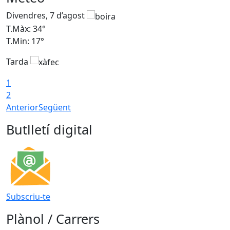
Divendres, 7 d’agost
D
T.Màx: 34°
T
T.Min: 17°
T
Tarda
T
1
2
Anterior
Següent
Butlletí digital
Subscriu-te
Plànol / Carrers