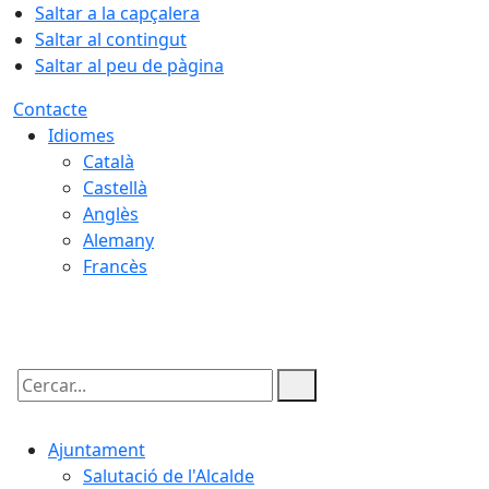
Saltar a la capçalera
Saltar al contingut
Saltar al peu de pàgina
Contacte
Idiomes
Català
Castellà
Anglès
Alemany
Francès
06.08.2026 | 19:57
Cercar:
Ajuntament
Salutació de l'Alcalde