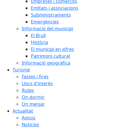
Empreses i comerços
Entitats i associacions
Subministraments
Emergències
Informació del municipi
El Brull
Història
El municipi en xifres
Patrimoni cultural
Informació geogràfica
Turisme
Festes i fires
Llocs d'interès
Rutes
On dormir
On menjar
Actualitat
Avisos
Notícies