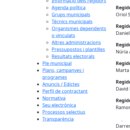
Informació dels regidors
Agenda política
Regid
Grups municipals
Oriol 
Tècnics municipals
Regido
Organismes dependents
Daniel
o vinculats
Altres administracions
Regido
Pressupostos i plantilles
Núria 
Resultats electorals
Ple municipal
Regid
Plans, campanyes i
Marta 
programes
Regid
Anuncis / Edictes
David
Perfil de contractant
Normativa
Regid
Seu electrònica
Ramon
Processos selectius
Fa
Transparència
Darrer