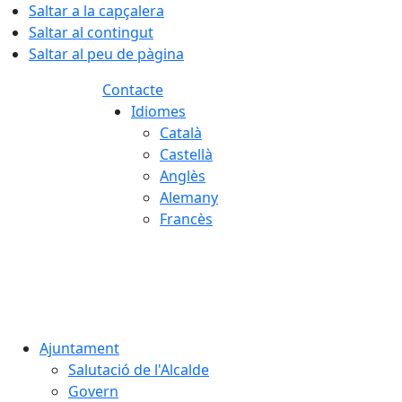
Saltar a la capçalera
Saltar al contingut
Saltar al peu de pàgina
Contacte
Idiomes
Català
Castellà
Anglès
Alemany
Francès
07.08.2026 | 11:29
Ajuntament
Salutació de l'Alcalde
Govern