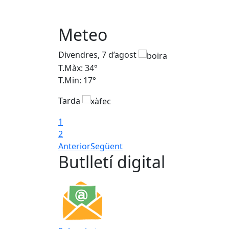
Meteo
Divendres, 7 d’agost
T.Màx: 34°
T.Min: 17°
Tarda
1
2
Anterior
Següent
Butlletí digital