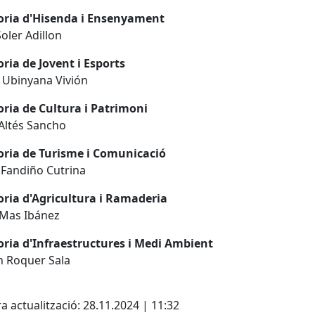
oria d'Hisenda i Ensenyament
Soler Adillon
ria de Jovent i Esports
 Ubinyana Vivión
ria de Cultura i Patrimoni
Altés Sancho
oria de Turisme i Comunicació
Fandiño Cutrina
oria d'Agricultura i Ramaderia
 Mas Ibánez
oria d'Infraestructures i Medi Ambient
 Roquer Sala
cebook
X
a actualització: 28.11.2024 | 11:32