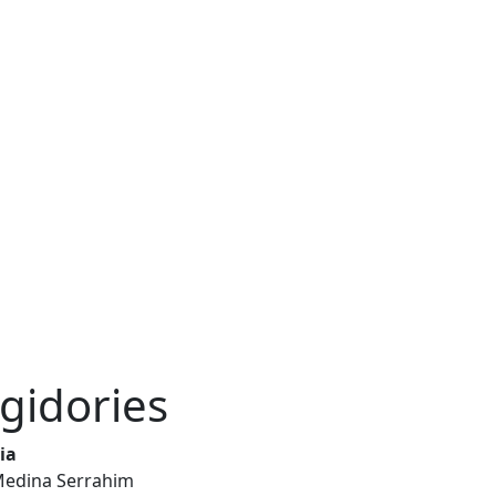
gidories
ia
Medina Serrahim