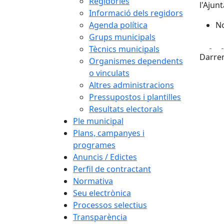
Regidories
l'Ajun
Informació dels regidors
Agenda política
No
Grups municipals
Fa
Tècnics municipals
Darrer
Organismes dependents
o vinculats
Altres administracions
Pressupostos i plantilles
Resultats electorals
Ple municipal
Plans, campanyes i
programes
Anuncis / Edictes
Perfil de contractant
Normativa
Seu electrònica
Processos selectius
Transparència