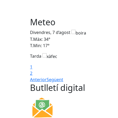
Meteo
Divendres, 7 d’agost
T.Màx: 34°
T.Min: 17°
Tarda
1
2
Anterior
Següent
Butlletí digital