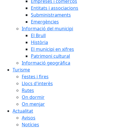
Empreses i comerços
Entitats i associacions
Subministraments
Emergències
Informació del municipi
El Brull
Història
El municipi en xifres
Patrimoni cultural
Informació geogràfica
Turisme
Festes i fires
Llocs d'interès
Rutes
On dormir
On menjar
Actualitat
Avisos
Notícies