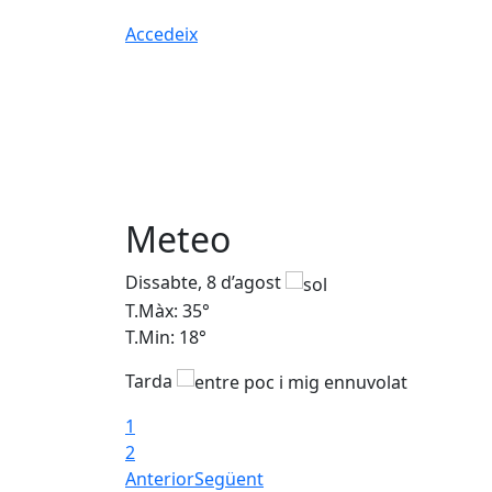
Accedeix
Meteo
Dissabte, 8 d’agost
T.Màx: 35°
T.Min: 18°
Tarda
1
2
Anterior
Següent