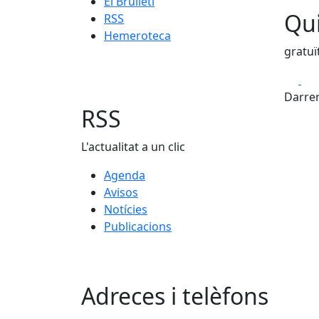
El Brulletí
Qui
RSS
Hemeroteca
gratuï
Fa
Darrer
RSS
L'actualitat a un clic
Agenda
Avisos
Notícies
Publicacions
Adreces i telèfons