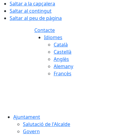
Saltar a la capçalera
Saltar al contingut
Saltar al peu de pàgina
Contacte
Idiomes
Català
Castellà
Anglès
Alemany
Francès
08.08.2026 | 11:21
Ajuntament
Salutació de l'Alcalde
Govern