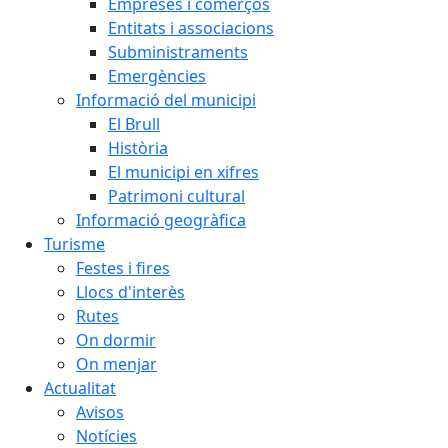
Empreses i comerços
Entitats i associacions
Subministraments
Emergències
Informació del municipi
El Brull
Història
El municipi en xifres
Patrimoni cultural
Informació geogràfica
Turisme
Festes i fires
Llocs d'interès
Rutes
On dormir
On menjar
Actualitat
Avisos
Notícies