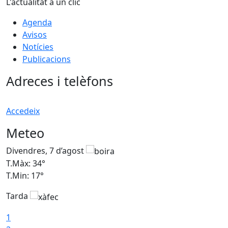
L'actualitat a un clic
Agenda
Avisos
Notícies
Publicacions
Adreces i telèfons
Accedeix
Meteo
Divendres, 7 d’agost
D
T.Màx: 34°
T
T.Min: 17°
T
Tarda
T
1