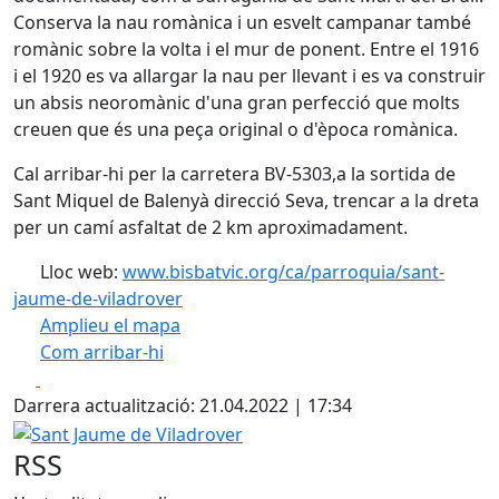
Conserva la nau romànica i un esvelt campanar també
romànic sobre la volta i el mur de ponent. Entre el 1916
i el 1920 es va allargar la nau per llevant i es va construir
un absis neoromànic d'una gran perfecció que molts
creuen que és una peça original o d'època romànica.
Cal arribar-hi per la carretera BV-5303,a la sortida de
Sant Miquel de Balenyà direcció Seva, trencar a la dreta
per un camí asfaltat de 2 km aproximadament.
Lloc web:
www.bisbatvic.org/ca/parroquia/sant-
jaume-de-viladrover
Amplieu el mapa
Com arribar-hi
Leaflet
| ©
OpenStreetMap
contributors
Facebook
X
+
Darrera actualització: 21.04.2022 | 17:34
−
Sant Jaume de Viladrover
RSS