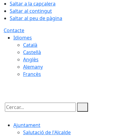
Saltar a la capçalera
Saltar al contingut
Saltar al peu de pàgina
Contacte
Idiomes
Català
Castellà
Anglès
Alemany
Francès
07.08.2026 | 01:37
Cercar:
Ajuntament
Salutació de l'Alcalde