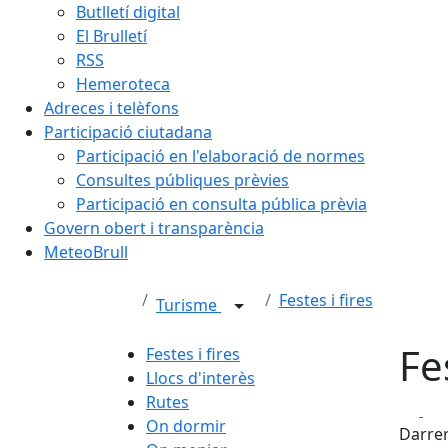
Butlletí digital
El Brulletí
RSS
Hemeroteca
Adreces i telèfons
Participació ciutadana
Participació en l'elaboració de normes
Consultes públiques prèvies
Participació en consulta pública prèvia
Govern obert i transparència
MeteoBrull
Festes i fires
Turisme
Fe
Festes i fires
Llocs d'interès
Rutes
Fa
On dormir
Darrer