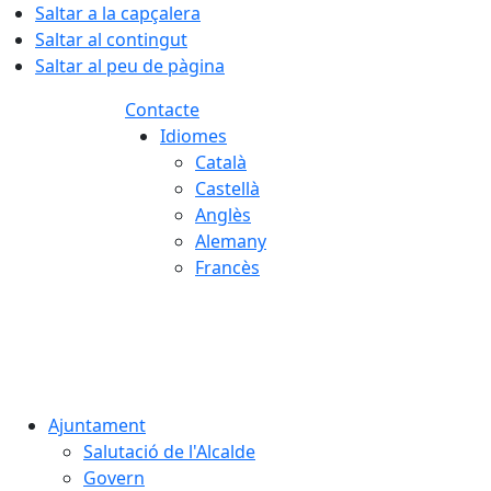
Saltar a la capçalera
Saltar al contingut
Saltar al peu de pàgina
Contacte
Idiomes
Català
Castellà
Anglès
Alemany
Francès
07.08.2026 | 06:21
Ajuntament
Salutació de l'Alcalde
Govern