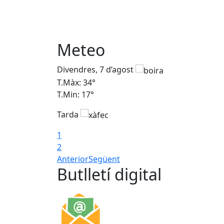
Meteo
Divendres, 7 d’agost
T.Màx: 34°
T.Min: 17°
Tarda
1
2
Anterior
Següent
Butlletí digital