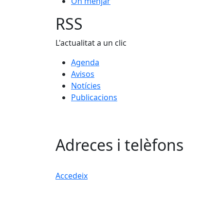
On menjar
RSS
L'actualitat a un clic
Agenda
Avisos
Notícies
Publicacions
Adreces i telèfons
Accedeix