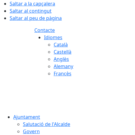
Saltar a la capçalera
Saltar al contingut
Saltar al peu de pàgina
Contacte
Idiomes
Català
Castellà
Anglès
Alemany
Francès
07.08.2026 | 21:22
Ajuntament
Salutació de l'Alcalde
Govern