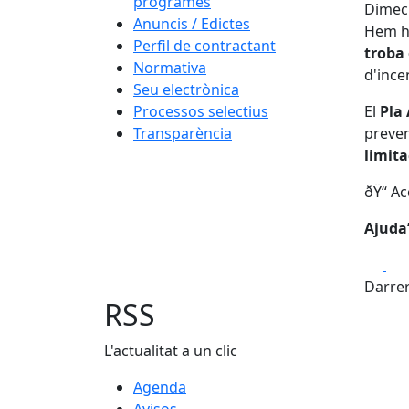
programes
Dimecr
Anuncis / Edictes
Hem ha
Perfil de contractant
troba 
Normativa
d'ince
Seu electrònica
Processos selectius
El
Pla 
Transparència
preven
limita
ðŸ“ Ac
Ajuda’
Fa
Darrer
RSS
L'actualitat a un clic
Agenda