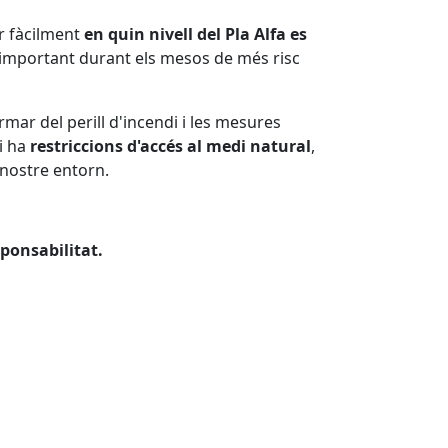
r fàcilment
en quin nivell del Pla Alfa es
 important durant els mesos de més risc
mar del perill d'incendi i les mesures
i ha
restriccions d'accés al medi natural
,
 nostre entorn.
sponsabilitat.