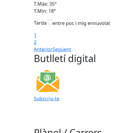
T.Màx: 35°
T.Min: 18°
Tarda
1
2
Anterior
Següent
Butlletí digital
Subscriu-te
Plànol / Carrers