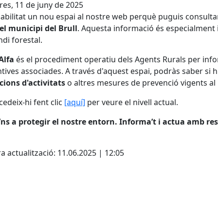
es, 11 de juny de 2025
bilitat un nou espai al nostre web perquè puguis consulta
el municipi del Brull
. Aquesta informació és especialment
ndi forestal.
Alfa
és el procediment operatiu dels Agents Rurals per infor
tives associades. A través d'aquest espai, podràs saber si h
cions d'activitats
o altres mesures de prevenció vigents al
cedeix-hi fent clic
[aquí]
per veure el nivell actual.
ns a protegir el nostre entorn. Informa’t i actua amb re
cebook
X
a actualització: 11.06.2025 | 12:05