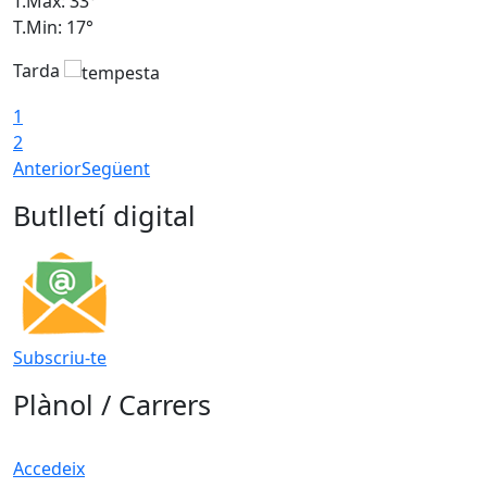
T.Màx: 33°
T
T.Min: 17°
T
Tarda
T
1
2
Anterior
Següent
Butlletí digital
Subscriu-te
Plànol / Carrers
Accedeix