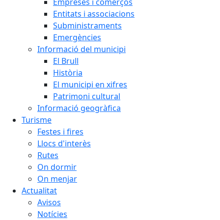
Empreses i comerços
Entitats i associacions
Subministraments
Emergències
Informació del municipi
El Brull
Història
El municipi en xifres
Patrimoni cultural
Informació geogràfica
Turisme
Festes i fires
Llocs d'interès
Rutes
On dormir
On menjar
Actualitat
Avisos
Notícies