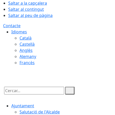
Saltar a la capçalera
Saltar al contingut
Saltar al peu de pàgina
Contacte
Idiomes
Català
Castellà
Anglès
Alemany
Francès
06.08.2026 | 12:04
Cercar:
Ajuntament
Salutació de l'Alcalde