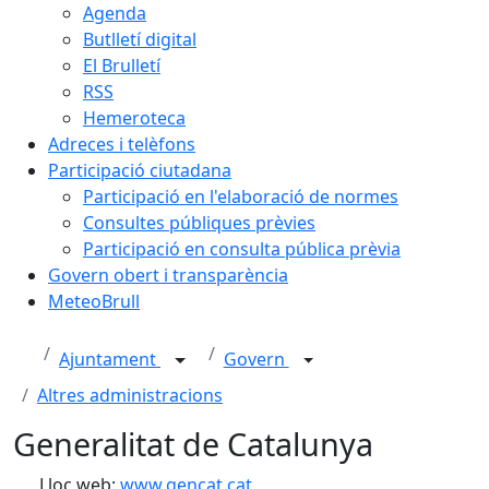
Agenda
Butlletí digital
El Brulletí
RSS
Hemeroteca
Adreces i telèfons
Participació ciutadana
Participació en l'elaboració de normes
Consultes públiques prèvies
Participació en consulta pública prèvia
Govern obert i transparència
MeteoBrull
Ajuntament
Govern
Altres administracions
Generalitat de Catalunya
Lloc web:
www.gencat.cat