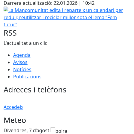
Darrera actualització: 22.01.2026 | 10:42
La Mancomunitat edita i reparteix un calendari per reduir, r
RSS
L'actualitat a un clic
Agenda
Avisos
Notícies
Publicacions
Adreces i telèfons
Accedeix
Meteo
Divendres, 7 d’agost
D