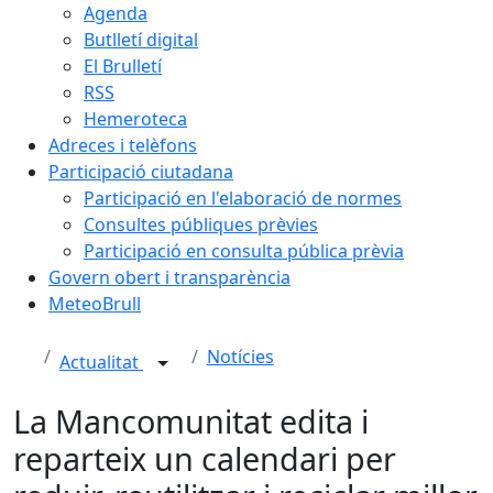
Agenda
Butlletí digital
El Brulletí
RSS
Hemeroteca
Adreces i telèfons
Participació ciutadana
Participació en l'elaboració de normes
Consultes públiques prèvies
Participació en consulta pública prèvia
Govern obert i transparència
MeteoBrull
Notícies
Actualitat
La Mancomunitat edita i
reparteix un calendari per