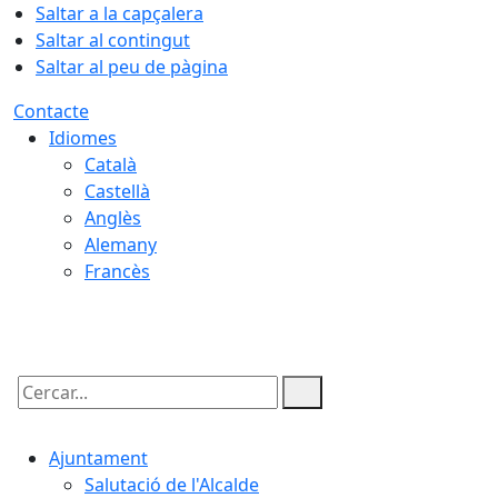
Saltar a la capçalera
Saltar al contingut
Saltar al peu de pàgina
Contacte
Idiomes
Català
Castellà
Anglès
Alemany
Francès
07.08.2026 | 09:40
Cercar:
Ajuntament
Salutació de l'Alcalde