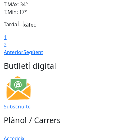
T.Màx: 34°
T
T.Min: 17°
T
Tarda
T
1
2
Anterior
Següent
Butlletí digital
Subscriu-te
Plànol / Carrers
Accedeix