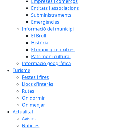
Empreses i comerços
Entitats i associacions
Subministraments
Emergències
Informació del municipi
El Brull
Història
El municipi en xifres
Patrimoni cultural
Informació geogràfica
Turisme
Festes i fires
Llocs d'interès
Rutes
On dormir
On menjar
Actualitat
Avisos
Notícies