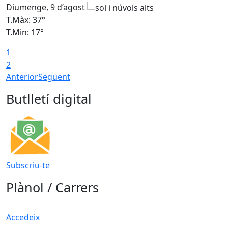
Diumenge, 9 d’agost
D
T.Màx: 37°
T
T.Min: 17°
T
1
T
2
Anterior
Següent
Butlletí digital
Subscriu-te
Plànol / Carrers
Accedeix