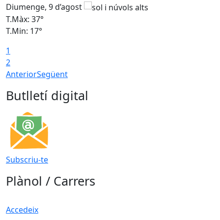
Diumenge, 9 d’agost
D
T.Màx: 37°
T
T.Min: 17°
T
1
T
2
Anterior
Següent
Butlletí digital
Subscriu-te
Plànol / Carrers
Accedeix