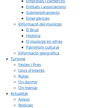
Empreses i comerços
Entitats i associacions
Subministraments
Emergències
Informació del municipi
El Brull
Història
El municipi en xifres
Patrimoni cultural
Informació geogràfica
Turisme
Festes i fires
Llocs d'interès
Rutes
On dormir
On menjar
Actualitat
Avisos
Notícies