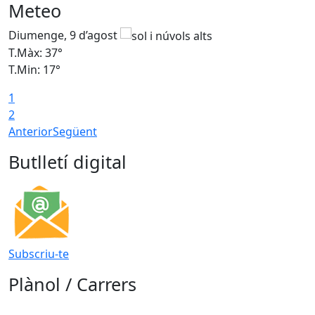
Meteo
Diumenge, 9 d’agost
D
T.Màx: 37°
T
T.Min: 17°
T
1
T
2
Anterior
Següent
Butlletí digital
Subscriu-te
Plànol / Carrers