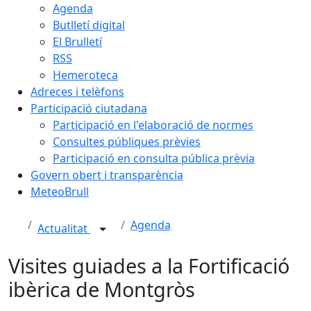
Agenda
Butlletí digital
El Brulletí
RSS
Hemeroteca
Adreces i telèfons
Participació ciutadana
Participació en l'elaboració de normes
Consultes públiques prèvies
Participació en consulta pública prèvia
Govern obert i transparència
MeteoBrull
Agenda
Actualitat
Visites guiades a la Fortificació
ibèrica de Montgròs