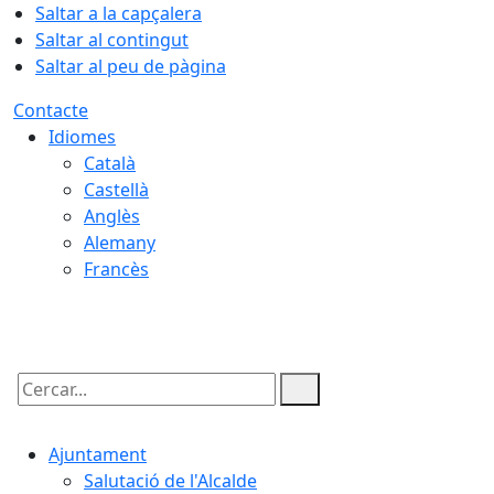
Saltar a la capçalera
Saltar al contingut
Saltar al peu de pàgina
Contacte
Idiomes
Català
Castellà
Anglès
Alemany
Francès
08.08.2026 | 12:43
Cercar:
Ajuntament
Salutació de l'Alcalde