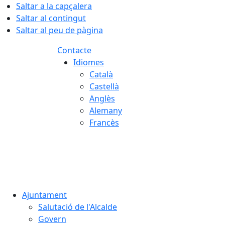
Saltar a la capçalera
Saltar al contingut
Saltar al peu de pàgina
Contacte
Idiomes
Català
Castellà
Anglès
Alemany
Francès
08.08.2026 | 15:04
Ajuntament
Salutació de l'Alcalde
Govern