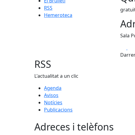
El Brulletí
RSS
gratuï
Hemeroteca
Adr
Sala Po
Fa
Darrer
RSS
L'actualitat a un clic
Agenda
Avisos
Notícies
Publicacions
Adreces i telèfons