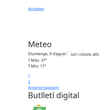
Accedeix
Meteo
Diumenge, 9 d’agost
T.Màx: 37°
T.Min: 17°
1
2
Anterior
Següent
Butlletí digital