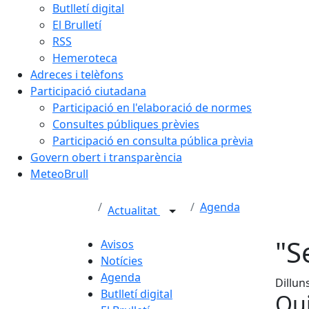
Butlletí digital
El Brulletí
RSS
Hemeroteca
Adreces i telèfons
Participació ciutadana
Participació en l'elaboració de normes
Consultes públiques prèvies
Participació en consulta pública prèvia
Govern obert i transparència
MeteoBrull
Agenda
Actualitat
"S
Avisos
Notícies
Agenda
Dillun
Butlletí digital
Qui