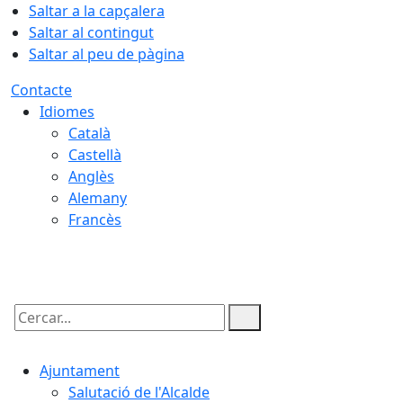
Saltar a la capçalera
Saltar al contingut
Saltar al peu de pàgina
Contacte
Idiomes
Català
Castellà
Anglès
Alemany
Francès
07.08.2026 | 11:57
Cercar:
Ajuntament
Salutació de l'Alcalde