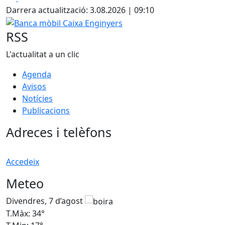
Darrera actualització: 3.08.2026 | 09:10
Banca mòbil Caixa Enginyers
RSS
L'actualitat a un clic
Agenda
Avisos
Notícies
Publicacions
Adreces i telèfons
Accedeix
Meteo
Divendres, 7 d’agost
D
T.Màx: 34°
T