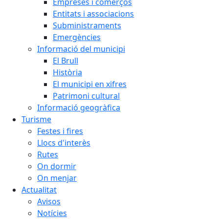
Empreses i comerços
Entitats i associacions
Subministraments
Emergències
Informació del municipi
El Brull
Història
El municipi en xifres
Patrimoni cultural
Informació geogràfica
Turisme
Festes i fires
Llocs d'interès
Rutes
On dormir
On menjar
Actualitat
Avisos
Notícies