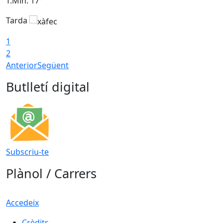
T.Min: 17°
T
Tarda
T
1
2
Anterior
Següent
Butlletí digital
Subscriu-te
Plànol / Carrers
Accedeix
Crèdits