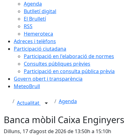
Agenda
Butlletí digital
El Brulletí
RSS
Hemeroteca
Adreces i telèfons
Participació ciutadana
Participació en l'elaboració de normes
Consultes públiques prèvies
Participació en consulta pública prèvia
Govern obert i transparència
MeteoBrull
Agenda
Actualitat
Banca mòbil Caixa Enginyers
Dilluns, 17 d’agost de 2026 de 13:50h a 15:10h
Facebook
X